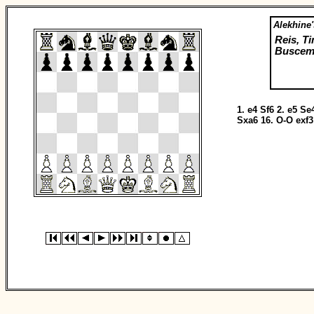
Alekhine'
Reis, T
Buscemi
1.
e4
Sf6
2.
e5
Se
Sxa6
16.
O-O
exf3