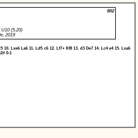
B02
 U10 (5.20)
e, 2019
c5
10.
Lxe6
La6
11.
Ld5
c6
12.
Lf7+
Kf8
13.
d3
De7
14.
Lc4
e4
15.
Lxa6
g2#
0-1