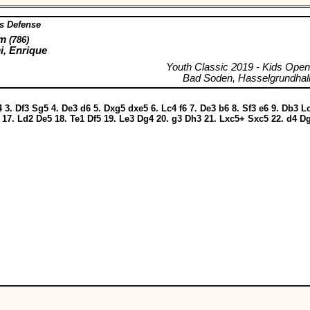
s Defense
im
(786)
, Enrique
Youth Classic 2019 - Kids Open
Bad Soden, Hasselgrundhall
4
3.
Df3
Sg5
4.
De3
d6
5.
Dxg5
dxe5
6.
Lc4
f6
7.
De3
b6
8.
Sf3
e6
9.
Db3
L
17.
Ld2
De5
18.
Te1
Df5
19.
Le3
Dg4
20.
g3
Dh3
21.
Lxc5+
Sxc5
22.
d4
D