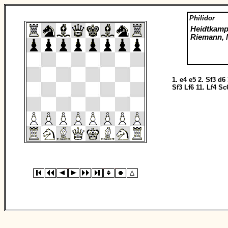
Philidor
Heidtkamp
Riemann, 
1.
e4
e5
2.
Sf3
d6
Sf3
Lf6
11.
Lf4
Sc