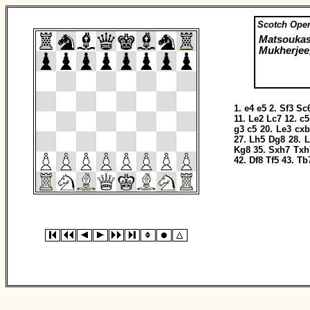
Scotch Ope
Matsoukas
Mukherjee
1.
e4
e5
2.
Sf3
Sc
11.
Le2
Lc7
12.
c5
g3
c5
20.
Le3
cxb
27.
Lh5
Dg8
28.
L
Kg8
35.
Sxh7
Txh
42.
Df8
Tf5
43.
Tb