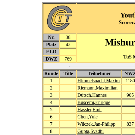
Yout
Scorec
Nr.
38
Mishur
Platz
42
ELO
TuS 
DWZ
769
Runde
Title
Teilnehmer
NW
1
Himmelspacht,Maxim
1180
2
Riemann,Maximilian
3
Dütsch,Hannes
905
4
Buscemi,Enrique
5
Hassler,Emil
6
Chen,Yule
7
Wilczek,Jan-Philipp
837
8
Gupta,Svadhi