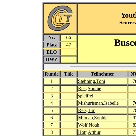
Yout
Scorec
Nr.
66
Busc
Platz
47
ELO
DWZ
Runde
Title
Teilnehmer
N
1
Stehning,Toni
7
2
Reis,Sophie
3
spielfrei
4
Mishurisman,Isabelle
7
5
Reis,Tim
7
6
Milman,Sophie
9
7
Wolf,Noah
8
8
Hott,Arthur
7